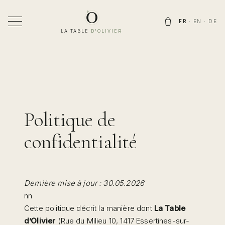
Aller
au
FR
·
EN
·
DE
contenu
LA TABLE
D'OLIVIER
Politique de
confidentialité
Dernière mise à jour :
30.05.2026
nn
Cette politique décrit la manière dont
La Table
d’Olivier
(Rue du Milieu 10, 1417 Essertines-sur-