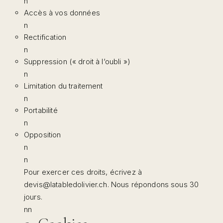
n
Accès à vos données
n
Rectification
n
Suppression (« droit à l’oubli »)
n
Limitation du traitement
n
Portabilité
n
Opposition
n
n
Pour exercer ces droits, écrivez à
devis@latabledolivier.ch
. Nous répondons sous 30
jours.
nn