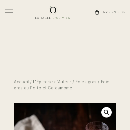
Aller
au
FR
·
EN
·
DE
contenu
LA TABLE
D'OLIVIER
Accueil
/
L'Épicerie d'Auteur
/
Foies gras
/ Foie
gras au Porto et Cardamome