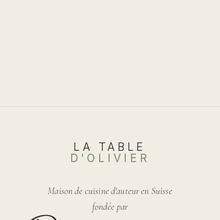
Les
options
peuvent
être
choisies
sur
la
page
du
produit
LA TABLE
D'OLIVIER
Maison de cuisine d'auteur en Suisse
fondée par