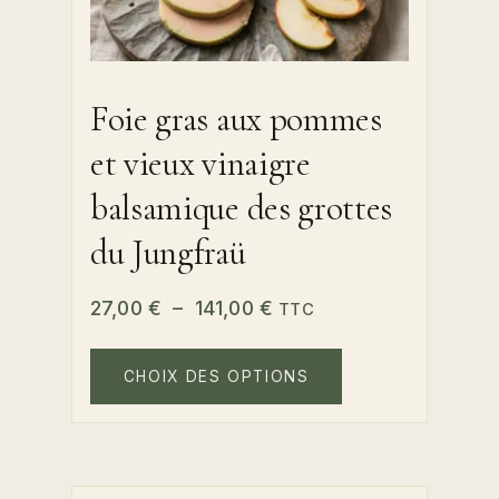
Foie gras aux pommes
et vieux vinaigre
balsamique des grottes
du Jungfraü
Plage
27,00
€
–
141,00
€
TTC
de
Ce
prix :
produit
CHOIX DES OPTIONS
a
27,00 €
plusieurs
à
variations.
141,00 €
Les