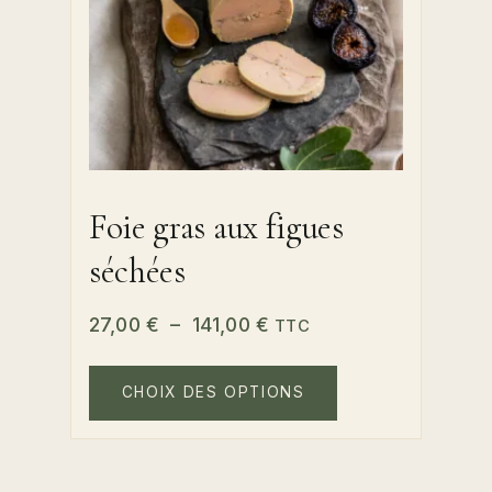
page
du
produit
Foie gras aux figues
séchées
Plage
27,00
€
–
141,00
€
TTC
de
Ce
prix :
produit
CHOIX DES OPTIONS
a
27,00 €
plusieurs
à
variations.
141,00 €