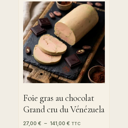
options
peuvent
être
choisies
sur
la
page
du
produit
Foie gras au chocolat
Grand cru du Vénézuela
Plage
27,00
€
–
141,00
€
TTC