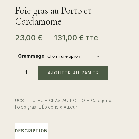
Foie gras au Porto et
Cardamome
Plage
23,00
€
–
131,00
€
TTC
de
Grammage
prix :
quantité
23,00 €
AJOUTER AU PANIER
de
Foie
à
gras
131,00 €
au
UGS :
LTO-FOIE-GRAS-AU-PORTO-E
Catégories :
Porto
Foies gras
,
L'Épicerie d'Auteur
et
Cardamome
DESCRIPTION