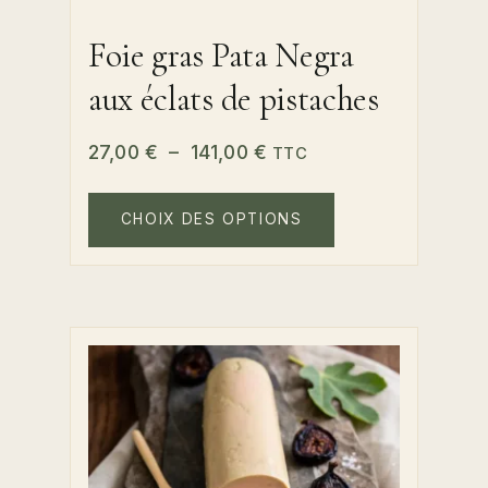
Foie gras Pata Negra
aux éclats de pistaches
Plage
27,00
€
–
141,00
€
TTC
de
Ce
prix :
produit
CHOIX DES OPTIONS
a
27,00 €
plusieurs
à
variations.
141,00 €
Les
options
peuvent
être
choisies
sur
la