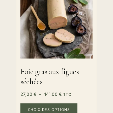
choisies
sur
la
page
du
produit
Foie gras aux figues
séchées
Plage
27,00
€
–
141,00
€
TTC
de
Ce
prix :
produit
CHOIX DES OPTIONS