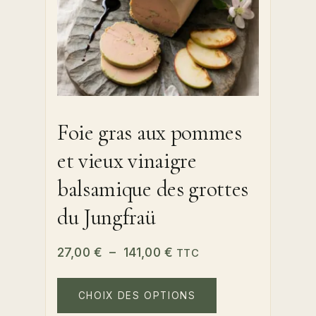
Foie gras aux pommes
et vieux vinaigre
balsamique des grottes
du Jungfraü
Plage
27,00
€
–
141,00
€
TTC
de
Ce
prix :
produit
CHOIX DES OPTIONS
a
27,00 €