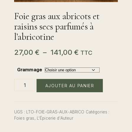
Foie gras aux abricots et
raisins secs parfumés à
l’abricotine
Plage
27,00
€
–
141,00
€
TTC
de
Grammage
prix :
quantité
27,00 €
AJOUTER AU PANIER
de
Foie
à
gras
141,00 €
aux
UGS :
LTO-FOIE-GRAS-AUX-ABRICO
Catégories :
abricots
Foies gras
,
L'Épicerie d'Auteur
et
raisins