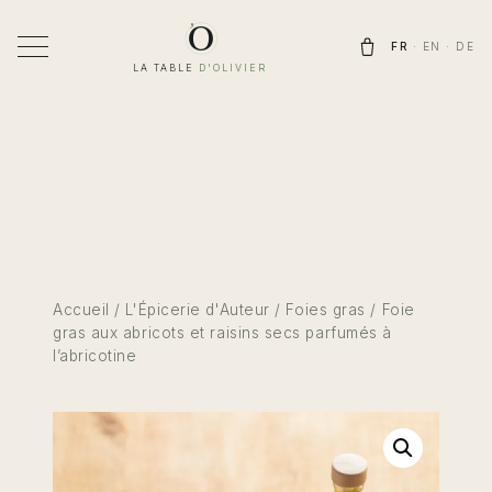
Aller
au
FR
·
EN
·
DE
contenu
LA TABLE
D'OLIVIER
Accueil
/
L'Épicerie d'Auteur
/
Foies gras
/ Foie
gras aux abricots et raisins secs parfumés à
l’abricotine