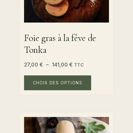
Foie gras à la fêve de
Tonka
Plage
27,00
€
–
141,00
€
TTC
de
Ce
prix :
produit
CHOIX DES OPTIONS
a
27,00 €
plusieurs
à
variations.
141,00 €
Les
options
peuvent
être