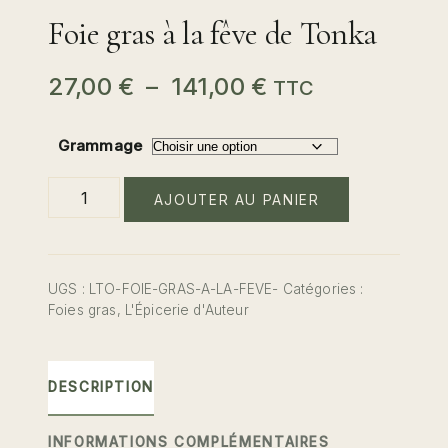
Foie gras à la fêve de Tonka
Plage
27,00
€
–
141,00
€
TTC
de
Grammage
prix :
quantité
27,00 €
AJOUTER AU PANIER
de
Foie
à
gras
141,00 €
à
UGS :
LTO-FOIE-GRAS-A-LA-FEVE-
Catégories :
la
Foies gras
,
L'Épicerie d'Auteur
fêve
de
Tonka
DESCRIPTION
INFORMATIONS COMPLÉMENTAIRES