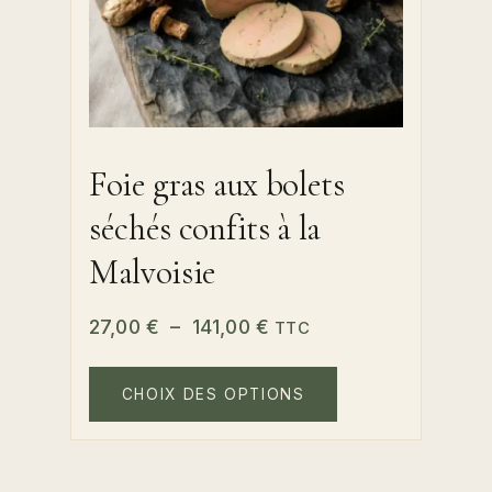
produit
Foie gras aux bolets
séchés confits à la
Malvoisie
Plage
27,00
€
–
141,00
€
TTC
de
Ce
prix :
produit
CHOIX DES OPTIONS
a
27,00 €
plusieurs
à
variations.
141,00 €