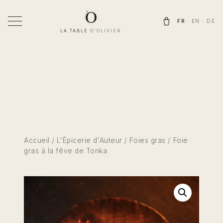
Aller
au
FR
·
EN
·
DE
contenu
LA TABLE
D'OLIVIER
Accueil
/
L'Épicerie d'Auteur
/
Foies gras
/ Foie
gras à la fêve de Tonka