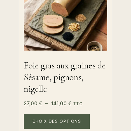
la
page
du
produit
Foie gras aux graines de
Sésame, pignons,
nigelle
Plage
27,00
€
–
141,00
€
TTC
de
Ce
prix :
produit
CHOIX DES OPTIONS
a
27,00 €