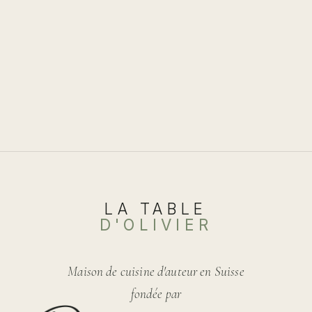
Les
options
peuvent
être
choisies
sur
la
page
du
produit
LA TABLE
D'OLIVIER
Maison de cuisine d'auteur en Suisse
fondée par